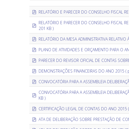
pdf
RELATÓRIO E PARECER DO CONSELHO FISCAL RE
RELATÓRIO E PARECER DO CONSELHO FISCAL RE
pdf
201 KB )
×
- 2015
pdf
RELATÓRIO DA MESA ADMINISTRATIVA RELATIVO
pdf
PLANO DE ATIVIDADES E ORÇAMENTO PARA O A
pdf
PARECER DO REVISOR OFICIAL DE CONTAS SOB
pdf
DEMONSTRAÇÕES FINANCEIRAS DO ANO 2015
( 
pdf
CONVOCATÓRIA PARA A ASSEMBLEIA DELIBERAÇ
CONVOCATÓRIA PARA A ASSEMBLEIA DELIBERAÇ
pdf
KB )
pdf
CERTIFICAÇÃO LEGAL DE CONTAS DO ANO 2015
pdf
ATA DE DELIBERAÇÃO SOBRE PRESTAÇÃO DE CO
pdf