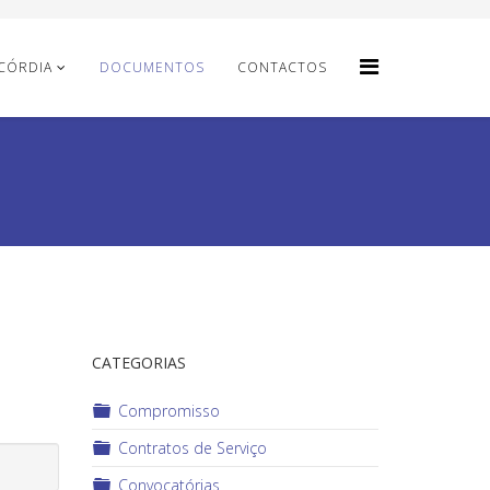
ICÓRDIA
DOCUMENTOS
CONTACTOS
CATEGORIAS
Pasta
Compromisso
Pasta
Contratos de Serviço
Pasta
Convocatórias