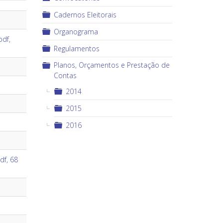
Pasta
Cadernos Eleitorais
Pasta
Organograma
pdf,
Pasta
Regulamentos
×
Planos, Orçamentos e Prestação de
Pasta
Contas
Pasta
2014
Pasta
2015
Pasta
2016
pdf, 68